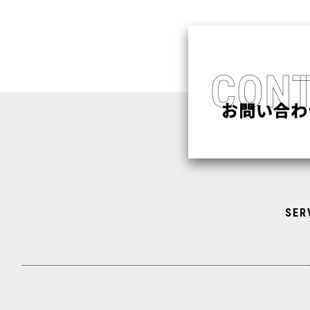
CONT
SER